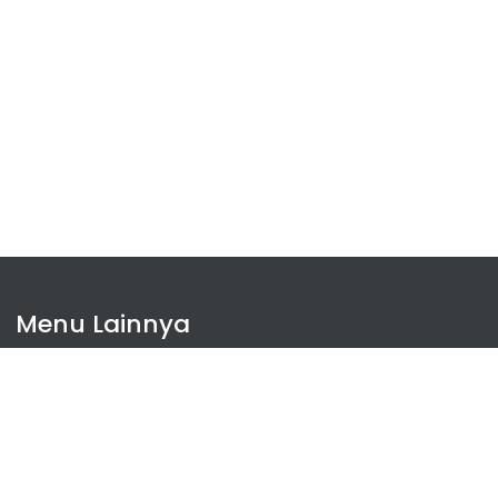
ANBK 2024
Menu Lainnya
Agenda
Artikel
Ekstrakurikuler
Prestasi