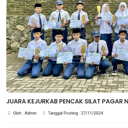
Berita
Peringatan Hari Kesaktian Pancas...
JUARA KEJURKAB PENCAK SILAT PAGAR 
Upacara bendera dalam rangka memperingati Hari Kesaktian Panca...
Oleh : Admin
Tanggal Posting : 27/11/2024