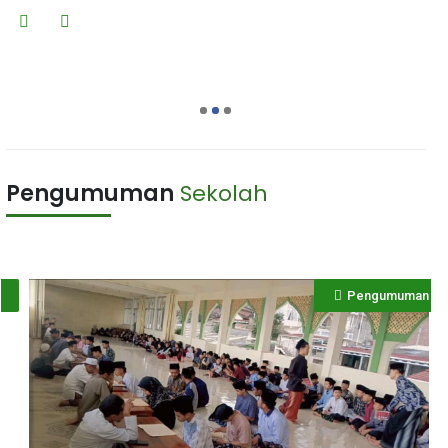
1
2
3
Pengumuman
Sekolah
Pengumuman