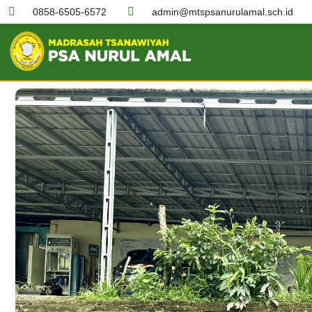
0858-6505-6572
admin@mtspsanurulamal.sch.id