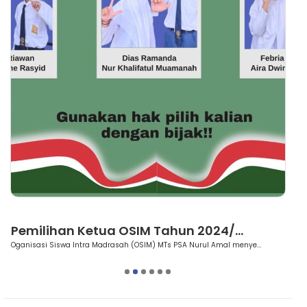
Berita
Pemilihan Ketua OSIM Tahun 2024/...
M
Oganisasi Siswa Intra Madrasah (OSIM) MTs PSA Nurul Amal menye...
Ba
1
2
3
4
5
6