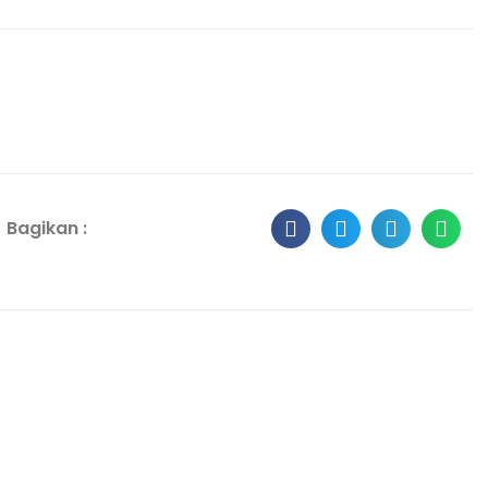
Bagikan :
Penilaian Akhir Tahun (PAT) Kel...