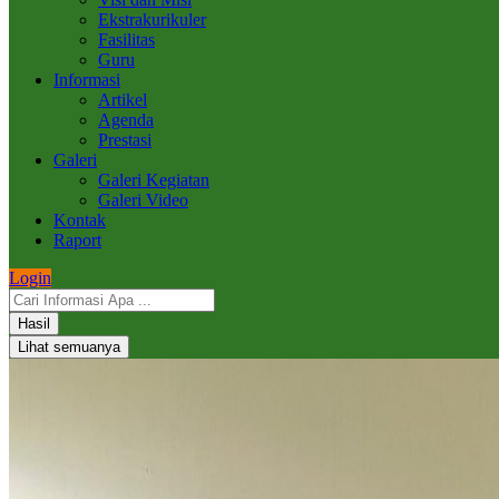
Ekstrakurikuler
Fasilitas
Guru
Informasi
Artikel
Agenda
Prestasi
Galeri
Galeri Kegiatan
Galeri Video
Kontak
Raport
Login
Hasil
Lihat semuanya