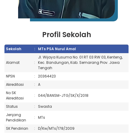
Profil Sekolah
Sekolah
:
MTs PSA Nurul Amal
Jl. Wijaya Kusuma No. 01 RT 03 RW 03, Kenteng,
Alamat
:
Kec. Bandungan, Kab. Semarang Prov. Jawa
Tengah
NPSN
:
20364423
Akreditasi
:
A
No SK
:
044/BANSM-JTG/SK/X/2018
Akreditasi
Status
:
Swasta
Jenjang
:
MTs
Pendidikan
SK Pendirian
:
D/Kw/MTs/178/2009