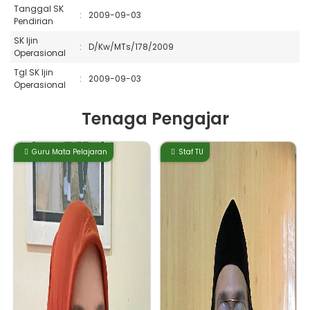
Tanggal SK
:
2009-09-03
Pendirian
SK Ijin
:
D/Kw/MTs/178/2009
Operasional
Tgl SK Ijin
:
2009-09-03
Operasional
Tenaga Pengajar
Guru Mata Pelajaran
Staf TU