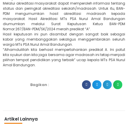
Melalui akreditasi masyarakat dapat memperoleh informasi tentang
status dan peringkat akreditasi sekolah/madrasah. Untuk itu, BAN-
PDM mengumumkan hasil akreditasi madrasah kepada
masyarakat. Hasil Akreditasi MTs PSA Nurul Amal Bandungan
diumumkan melalui Surat Keputusan Ketua BAN-PDM
Nomor:267/BAN-PDM/SK/2024 meraih predikat “A”.
Hasil keputusan ini pun disambut dengan sangat baik sebagai
kabar yang membanggakan sekaligus menggembirakan seluruh
warga MTs PSA Nurul Amal Bandungan.
“Alhamdulillah kita berhasil mempertahankan predikat A. Ini patut
kita syukuri dan kita jaga bersama agar madrasah ini tetap menjadi
pilihan tempat pendidikan yang terbaik” ucap kepala MTs PSA Nurul
Amal Bandungan.
Bagikan :
Artikel Lainnya