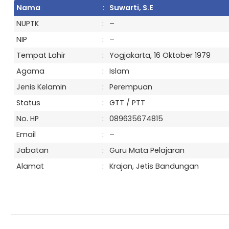
Nama
:
Suwarti, S.E
NUPTK
:
–
NIP
:
–
Berita
Tempat Lahir
:
Yogjakarta, 16 Oktober 1979
Peringatan Hari Kesaktian Pancas...
Agama
:
Islam
Upacara bendera dalam rangka memperingati Har
Jenis Kelamin
:
Perempuan
Kesaktian Panca...
Status
:
GTT / PTT
No. HP
:
089635674815
Email
:
–
Jabatan
:
Guru Mata Pelajaran
Alamat
:
Krajan, Jetis Bandungan