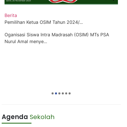
B
M
Berita
Pemilihan Ketua OSIM Tahun 2024/...
B
P
Oganisasi Siswa Intra Madrasah (OSIM) MTs PSA
Nurul Amal menye...
1
2
3
4
5
6
Agenda
Sekolah