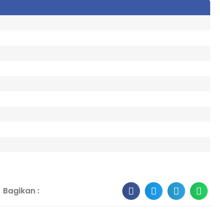
i
Berita
MTs PSA Nurul Amal Bandungan Mem...
Akreditasi sejatinya adalah suatu pengakuan formal
yang diberi...
Bagikan :