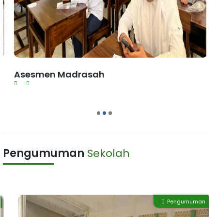
Asesmen Madrasah
L
1
2
3
Pengumuman
Sekolah
Pengumuman