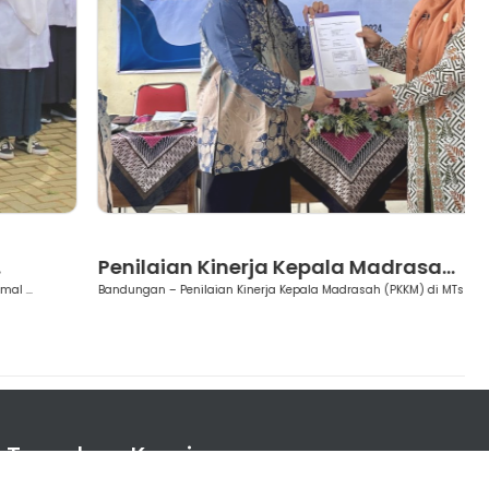
Berita
Penilaian Kinerja Kepala Madrasa...
M
Bandungan – Penilaian Kinerja Kepala Madrasah (PKKM) di MTs PS...
B
Temukan Kami