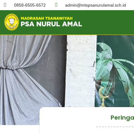
0858-6505-6572
admin@mtspsanurulamal.sch.id
Pering