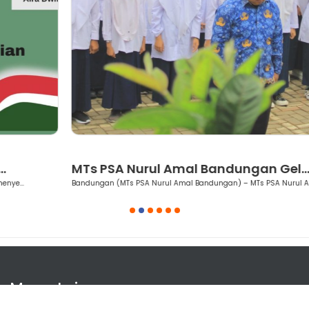
Berita
MTs PSA Nurul Amal Bandungan Gel...
Bandungan (MTs PSA Nurul Amal Bandungan) – MTs PSA Nurul Amal ...
1
2
3
4
5
6
Menu Lainnya