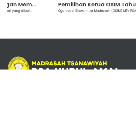
Pemilihan Ketua OSIM Tahun 2024/...
Oganisasi Siswa Intra Madrasah (OSIM) MTs PSA Nurul Amal menye...
Jl. Wijaya Kusuma No. 01 RT 03 RW 03, Kenteng, Kec. Bandungan,
Kab. Semarang Prov. Jawa Tengah