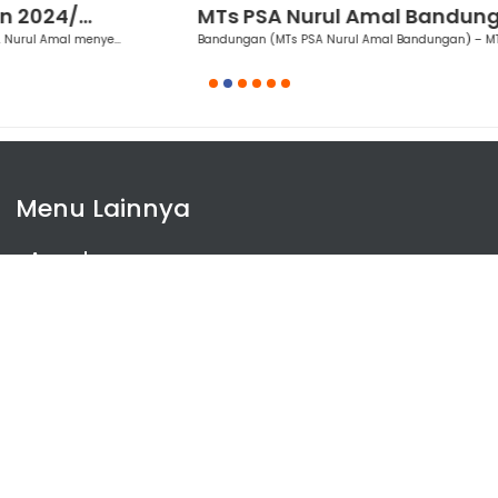
MTs PSA Nurul Amal Bandungan Gel...
Bandungan (MTs PSA Nurul Amal Bandungan) – MTs PSA Nurul Amal ...
1
2
3
4
5
6
Menu Lainnya
Agenda
Artikel
Ekstrakurikuler
Prestasi