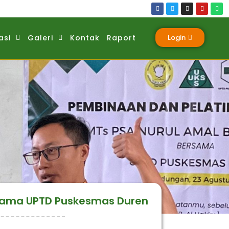
asi
Galeri
Kontak
Raport
Login
rsama UPTD Puskesmas Duren