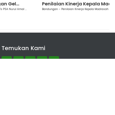
Penilaian Kinerja Kepala Madrasa...
M
Bandungan – Penilaian Kinerja Kepala Madrasah (PKKM) di MTs PS...
B
Temukan Kami
Downloadd App