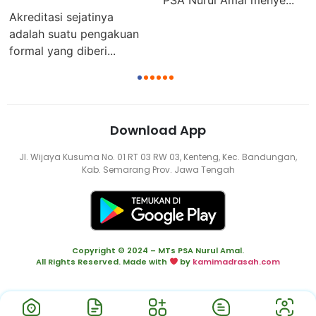
PSA Nurul Amal menye...
reditasi sejatinya
alah suatu pengakuan
rmal yang diberi...
1
2
3
4
5
6
Download App
Jl. Wijaya Kusuma No. 01 RT 03 RW 03, Kenteng, Kec. Bandungan,
Kab. Semarang Prov. Jawa Tengah
Copyright © 2024 – MTs PSA Nurul Amal.
All Rights Reserved. Made with
by
kamimadrasah.com