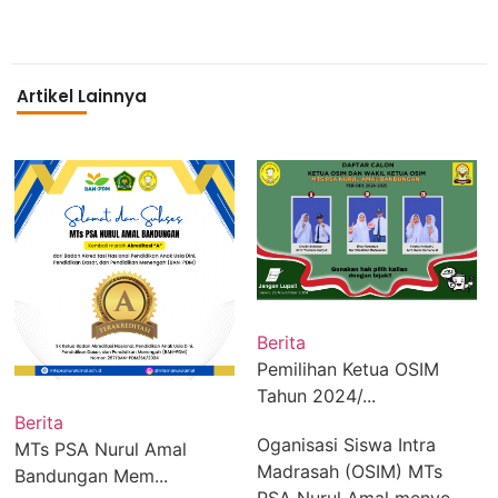
Artikel Lainnya
Beri
Berita
MTs
Pemilihan Ketua OSIM
Band
Tahun 2024/...
rita
Ban
Oganisasi Siswa Intra
s PSA Nurul Amal
Nur
Madrasah (OSIM) MTs
ndungan Mem...
MTs 