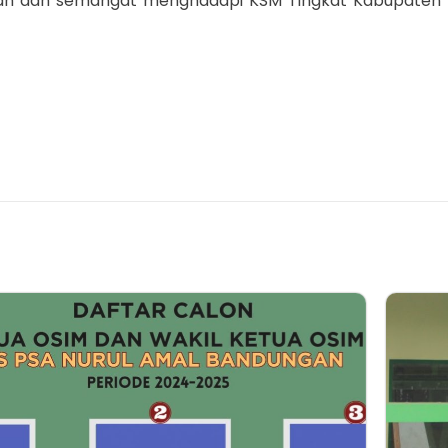
sah dan semangat menghadapi KSM Tingkat Kabupaten y