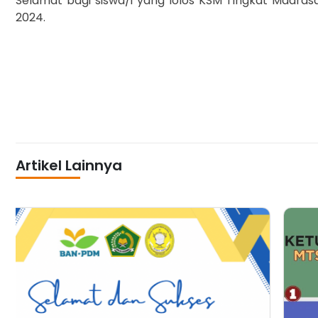
Selamat bagi siswa/i yang lolos KSM Tingkat Madra
2024.
Artikel Lainnya