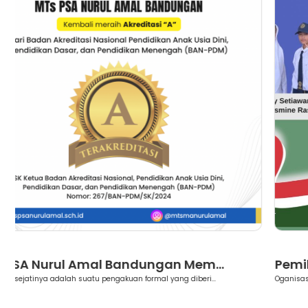
Berita
Pemilihan Ketua OSIM Tahun 2024/...
Oganisasi Siswa Intra Madrasah (OSIM) MTs PSA Nurul Amal menye...