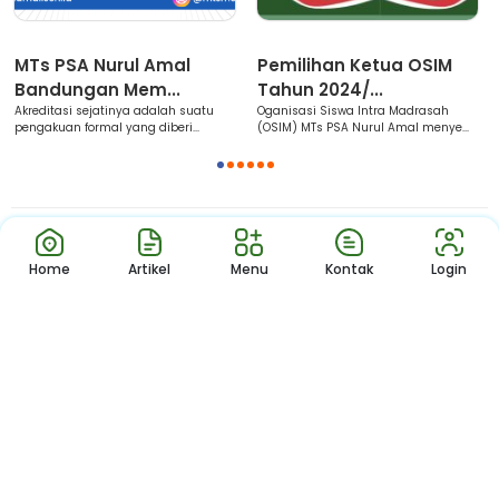
Berita
Berita
MTs PSA Nurul Amal
Pemilihan Ketua OSIM
Bandungan Mem...
Tahun 2024/...
Akreditasi sejatinya adalah suatu
Oganisasi Siswa Intra Madrasah
pengakuan formal yang diberi...
(OSIM) MTs PSA Nurul Amal menye...
1
2
3
4
5
6
Download App
Home
Artikel
Menu
Kontak
Login
Jl. Wijaya Kusuma No. 01 RT 03 RW 03, Kenteng, Kec. Bandungan,
Kab. Semarang Prov. Jawa Tengah
Copyright © 2024 – MTs PSA Nurul Amal.
All Rights Reserved. Made with
by
kamimadrasah.com