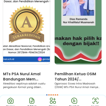
Berita
Berita
B
MTs PSA Nurul Amal
Pemilihan Ketua OSIM
MT
Bandungan Mem...
Tahun 2024/...
Ba
kreditasi sejatinya adalah suatu
Oganisasi Siswa Intra Madrasah
Ban
engakuan formal yang diberi...
(OSIM) MTs PSA Nurul Amal menye...
Ban
1
2
3
4
5
6