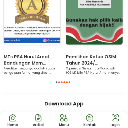
Berita
Berita
MTs PSA Nurul Amal
Pemilihan Ketua OSIM
Bandungan Mem...
Tahun 2024/...
Akreditasi sejatinya adalah suatu
Oganisasi Siswa Intra Madrasah
pengakuan formal yang diberi...
(OSIM) MTs PSA Nurul Amal menye...
1
2
3
4
5
6
Download App
Jl. Wijaya Kusuma No. 01 RT 03 RW 03, Kenteng, Kec. Bandungan,
Kab. Semarang Prov. Jawa Tengah
Home
Artikel
Menu
Kontak
Login