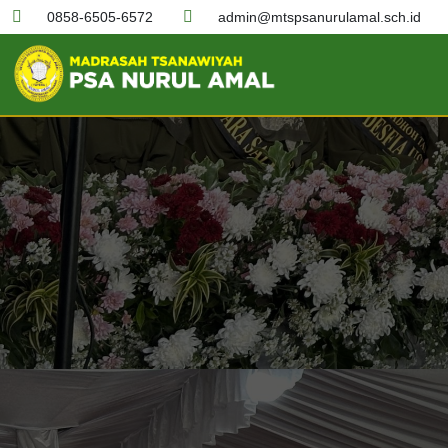
0858-6505-6572
admin@mtspsanurulamal.sch.id